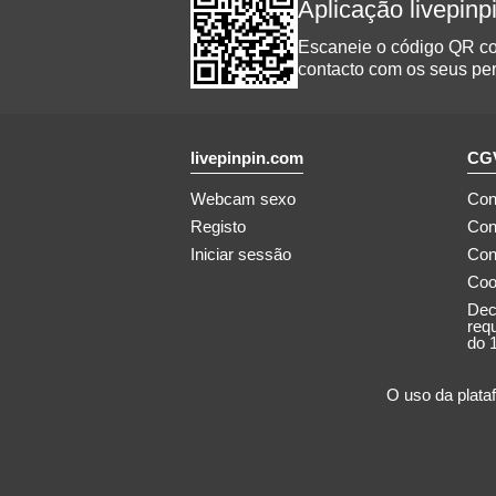
Aplicação livepin
Escaneie o código QR com
contacto com os seus per
livepinpin.com
CGV
Webcam sexo
Con
Registo
Con
Iniciar sessão
Con
Coo
Dec
req
do 
O uso da plata