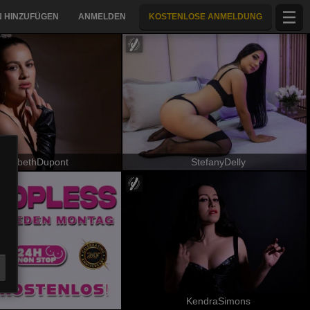
 HINZUFÜGEN
ANMELDEN
KOSTENLOSE ANMELDUNG
ElizabethDupont
StefanyDelly
KendraSimons