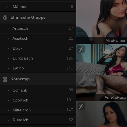
6
›
Männer
Ethnische Gruppe
17
›
Arabisch
21
›
Asiatisch
MiiaPalmer
27
›
Black
126
›
Europäisch
241
›
Latino
Körpertyp
98
›
Schlank
AmeliaRuso
101
›
Sportlich
147
›
Mittelgroß
32
›
Rundlich