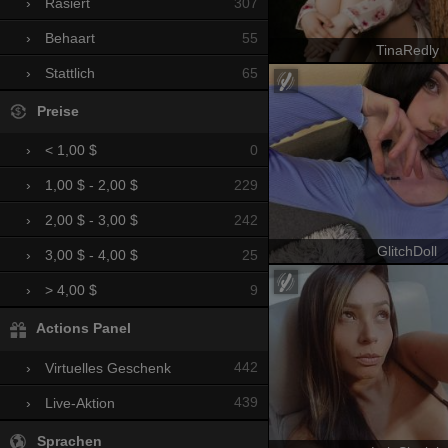
307
›
Rasiert
55
›
Behaart
TinaRedly
65
›
Stattlich
Preise
0
›
< 1,00 $
229
›
1,00 $ - 2,00 $
242
›
2,00 $ - 3,00 $
GlitchDoll
25
›
3,00 $ - 4,00 $
9
›
> 4,00 $
Actions Panel
442
›
Virtuelles Geschenk
439
›
Live-Aktion
Sprachen