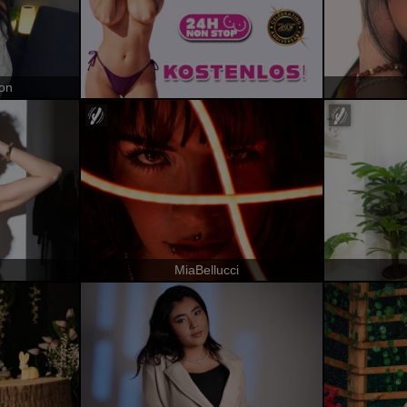
on
MiaBellucci