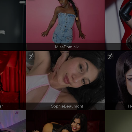
MissDominik
er
SophieBeaumont
H