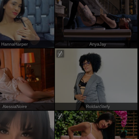
HannaHarper
AnyaJay
AlessiaNoire
RoldanStefy