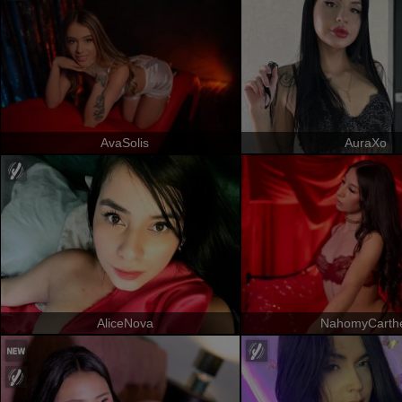
AvaSolis
AuraXo
AliceNova
NahomyCarth