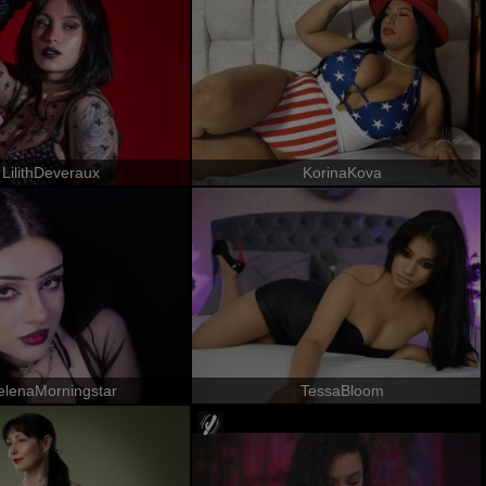
LilithDeveraux
KorinaKova
elenaMorningstar
TessaBloom