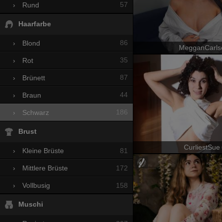
57
›
Rund
Haarfarbe
86
›
Blond
MegganCarls
35
›
Rot
87
›
Brünett
44
›
Braun
186
›
Schwarz
Brust
CurliestSue
81
›
Kleine Brüste
172
›
Mittlere Brüste
158
›
Vollbusig
Muschi