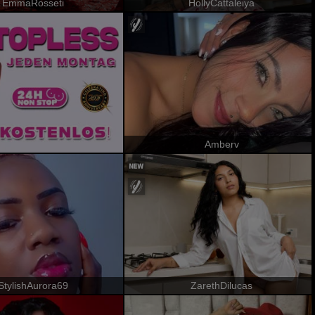
EmmaRosseti
HollyCattaleiya
Amberv
StylishAurora69
ZarethDilucas