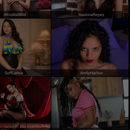
AfroditaWild
IsadoraReyes
SoftLatina
AmilyHarlow