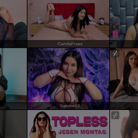
CamilaFroes
SalomettX