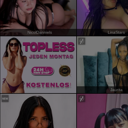
NicolDanniels
LinaStars
Jaurita