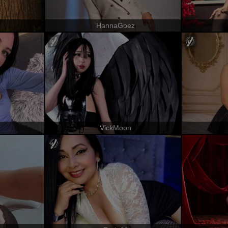
HannaGoez
VickMoon