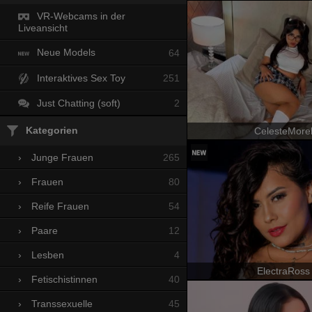
VR-Webcams in der
Liveansicht
Neue Models
64
Interaktives Sex Toy
251
Just Chatting (soft)
2
Kategorien
CelesteMore
265
›
Junge Frauen
80
›
Frauen
54
›
Reife Frauen
12
›
Paare
4
›
Lesben
ElectraRoss
40
›
Fetischistinnen
45
›
Transsexuelle