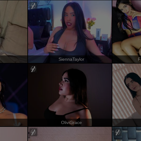
l
SiennaTaylor
F
OliviGrace