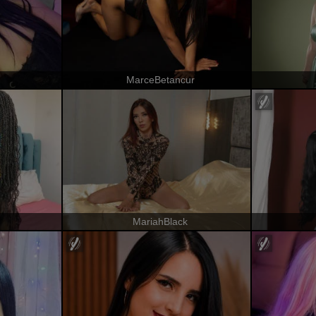
MarceBetancur
MariahBlack