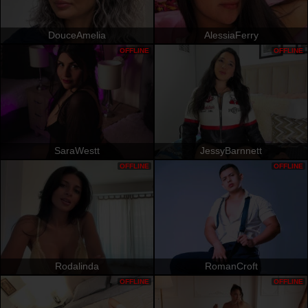
DouceAmelia
AlessiaFerry
OFFLINE
OFFLINE
SaraWestt
JessyBarnnett
OFFLINE
OFFLINE
Rodalinda
RomanCroft
OFFLINE
OFFLINE