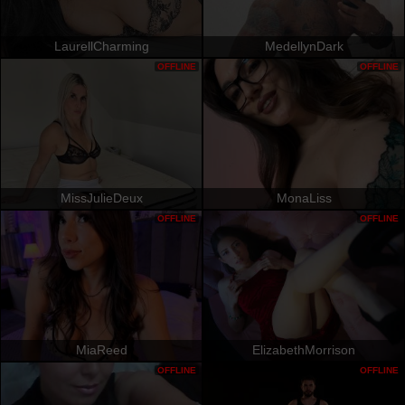
LaurellCharming
MedellynDark
OFFLINE
OFFLINE
MissJulieDeux
MonaLiss
OFFLINE
OFFLINE
MiaReed
ElizabethMorrison
OFFLINE
OFFLINE