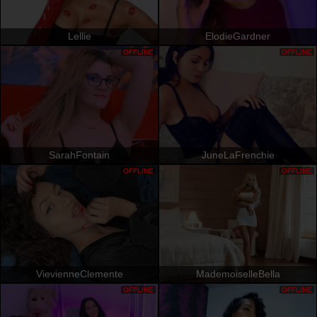
Lellie
ElodieGardner
OFFLINE
OFFLINE
SarahFontain
JuneLaFrenchie
OFFLINE
OFFLINE
VievienneClemente
MademoiselleBella
OFFLINE
OFFLINE