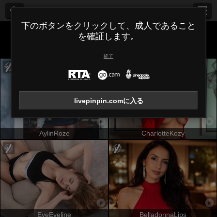
livepinpin.com
下のボタンをクリックして、成人であること
を確証します。
すべて (
517
)
ガッチリ体系
×
終了
livepinpin.comに入る
AylinRoze
CharlotteKozy
EveEveline
BelladonnaLips