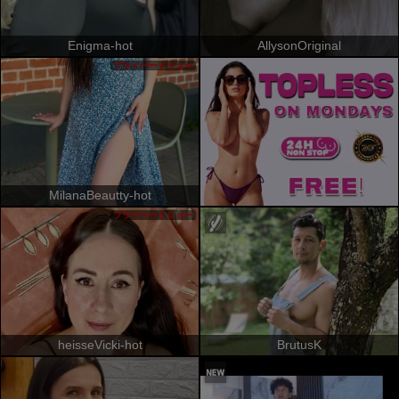
Enigma-hot
AllysonOriginal
プライベートショー
MilanaBeautty-hot
プライベートショー
heisseVicki-hot
BrutusK