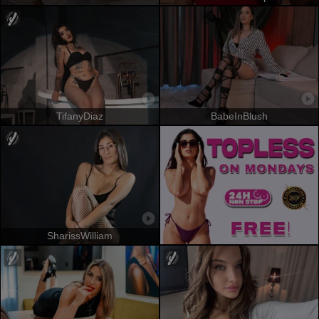
TifanyDiaz
BabeInBlush
SharissWilliam