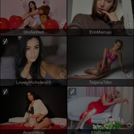
ShofiaWett
ErinMarrujo
LovelyMichellex69
TatjanaTiller
AnaisHilton
EllaBonito