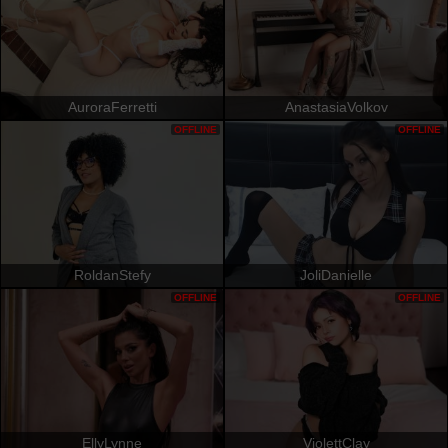
AuroraFerretti
AnastasiaVolkov
OFFLINE
OFFLINE
RoldanStefy
JoliDanielle
OFFLINE
OFFLINE
EllyLynne
ViolettClay