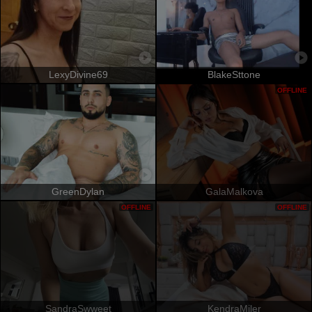
LexyDivine69
BlakeSttone
OFFLINE
GreenDylan
GalaMalkova
OFFLINE
OFFLINE
SandraSwweet
KendraMiler