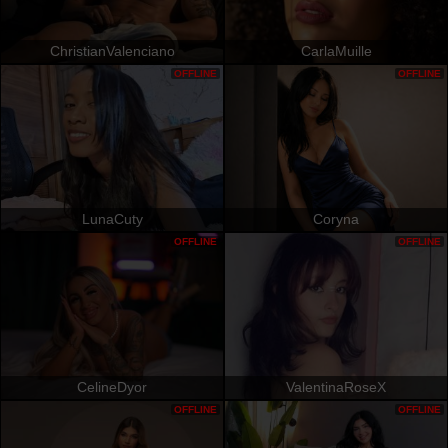
ChristianValenciano
CarlaMuille
OFFLINE
OFFLINE
LunaCuty
Coryna
OFFLINE
OFFLINE
CelineDyor
ValentinaRoseX
OFFLINE
OFFLINE