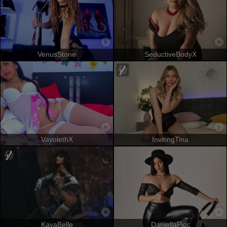
VenusStone
SeductiveBodyX
VayolethX
InvitingTina
KayaBelle
DaniellaPicc