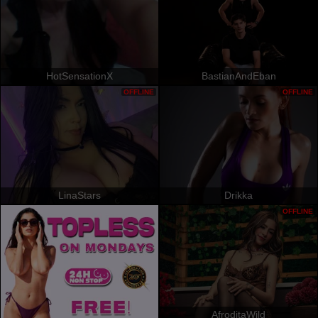
HotSensationX
BastianAndEban
OFFLINE
OFFLINE
LinaStars
Drikka
OFFLINE
AfroditaWild