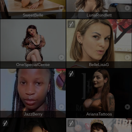
SweetBelle
LunaRundlett
OneSpecialCerise
BelleLisaG
JazzBerry
ArianaTattoos