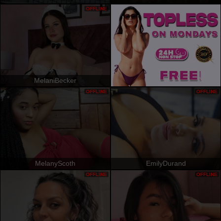
OFFLINE
MelaniBecker
OFFLINE
OFFLINE
MelanyScoth
EmilyDurand
OFFLINE
OFFLINE