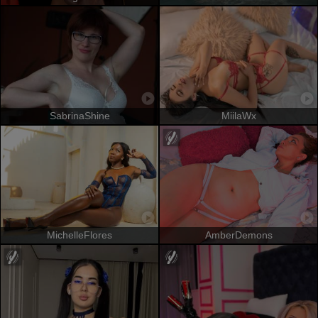
SabrinaShine
MiilaWx
MichelleFlores
AmberDemons