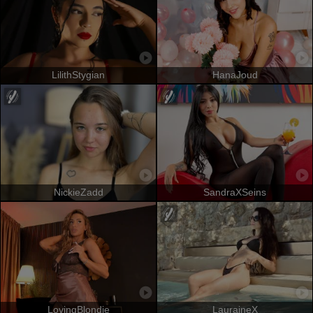
LilithStygian
HanaJoud
NickieZadd
SandraXSeins
LovingBlondie
LauraineX