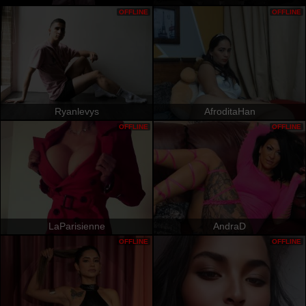
OFFLINE
OFFLINE
Ryanlevys
AfroditaHan
OFFLINE
OFFLINE
LaParisienne
AndraD
OFFLINE
OFFLINE