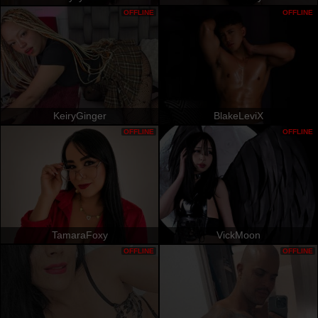
OFFLINE
OFFLINE
KeiryGinger
BlakeLeviX
OFFLINE
OFFLINE
TamaraFoxy
VickMoon
OFFLINE
OFFLINE