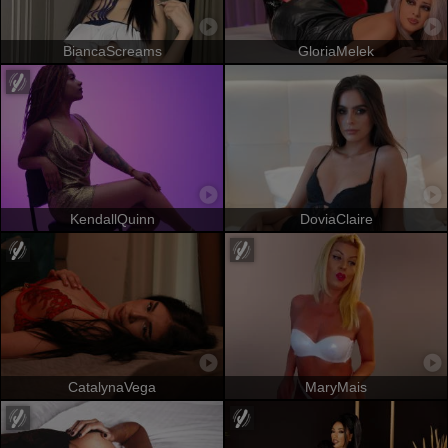
BiancaScreams
GloriaMelek
KendallQuinn
DoviaClaire
CatalynaVega
MaryMais