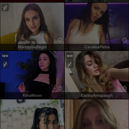
MaddymidNight
CarolinaPetra
KirraMoon
EarthaAmspaugh