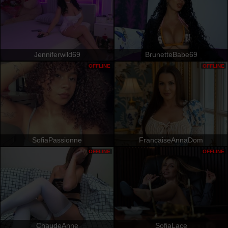
Jenniferwild69
BrunetteBabe69
OFFLINE
OFFLINE
SofiaPassionne
FrancaiseAnnaDom
OFFLINE
OFFLINE
ChaudeAnne
SofiaLace