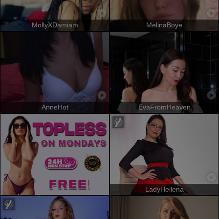
MollyXDamiam
MelinaBoye
AnneHot
EvaFromHeaven
LadyHellena