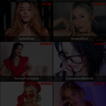
OFFLINE
OFFLINE
SofieWhite
AmaraRicci
OFFLINE
OFFLINE
AmmyFrancaise
CassandraMichelli
OFFLINE
OFFLINE