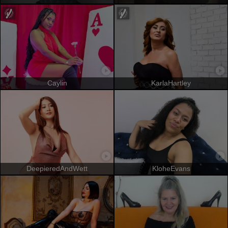
Caylin
KarlaHartley
DeepieredAndWett
KloheEvans