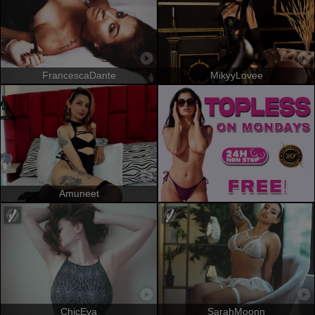
FrancescaDante
MikyyLovee
Amuneet
ChicEva
SarahMoonn