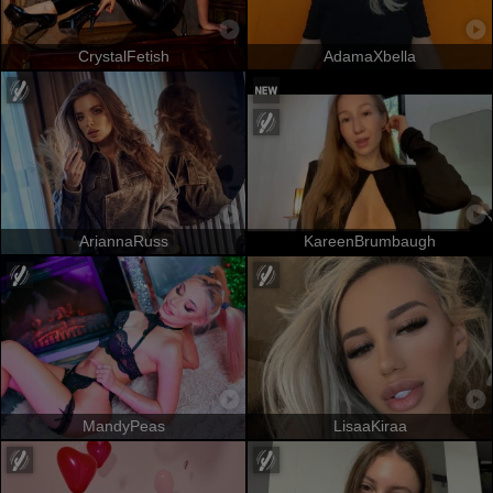
CrystalFetish
AdamaXbella
AriannaRuss
KareenBrumbaugh
MandyPeas
LisaaKiraa