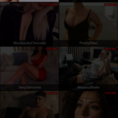
OFFLINE
OFFLINE
MousseAuChocolat
PrettyEllen
OFFLINE
OFFLINE
SexySimonne
AriannaBlake
OFFLINE
OFFLINE