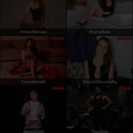
AmberMelisas
BrainyBelle
OFFLINE
OFFLINE
KenyaKarath
MissJoliSourireBg
OFFLINE
OFFLINE
JamesColtt
TitanMax