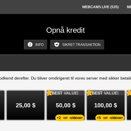
WEBCAMS LIVE (
535
)
M
Opnå kredit
INFO
SIKRET TRANSAKTION
dkend derefter. Du bliver omdirigeret til vores server med sikker betali
BEST
VALUE!
BEST
VALUE!
25,00 $
50,00 $
100,00 $
+2
-videoer
+5
-videoer
VIP
VIP