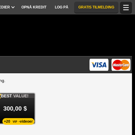
EDIER
OPNÅ KREDIT
LOG PÅ
GRATIS TILMELDING
ng.
BEST
VALUE!
300,00 $
+20
-videoer
VIP