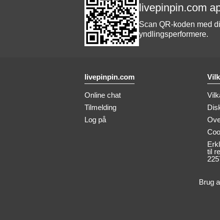
livepinpin.com a
Scan QR-koden med din 
yndlingsperformere.
livepinpin.com
Vil
Online chat
Vilk
Tilmelding
Dis
Log på
Ove
Coo
Erk
til 
225
Brug a