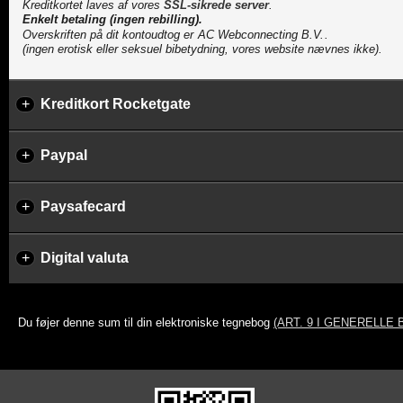
Kreditkortet laves af vores
SSL-sikrede server
.
Enkelt betaling (ingen rebilling).
Overskriften på dit kontoudtog er
.
(ingen erotisk eller seksuel bibetydning, vores website nævnes ikke).
+
Kreditkort Rocketgate
+
Paypal
+
Paysafecard
+
Digital valuta
Du føjer denne sum til din elektroniske tegnebog
(ART. 9 I GENERELLE