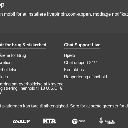
pp
mobil for at installere livepinpin.com-appen, modtage notifika
kår for brug & sikkerhed
Chat Support Live
årene for Brug
Hjælp
kretion
Chat support 24/7
rholdelse
Kontakt os
kies
Rapportering af indhold
læring om overholdelse af kravene
registrering i henhold til 18 U.S.C. §
7
f platformen kan føre til afhængighed. Sørg for at sætte grænser for di