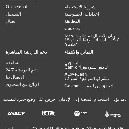
شروط الاستخدام
Online chat
إعدادات الخصوصية
التسجيل
المطابقة
اتصال
Cookies
بيان الامتثال لمتطلبات حفظ
السجلات وفقًا للمادة 18 U.S.C.
§ 2257
النماذج والانتماء
دعم الدردشة المباشرة
التسجيل
مساعدة
Cam-girl لـ فور ستوديوز
دعم الدردشة 24/7
XLoveCash
الاتصال بنا
مشرفو المواقع / الشركاء
الإبلاغ عن المحتوى
Go.cam – التحقق من العمر
قد يؤدي استخدام المنصة إلى الإدمان. احرص على وضع حدود لنفسك.
/ E-
تصميم و إنجاز: General Platform services