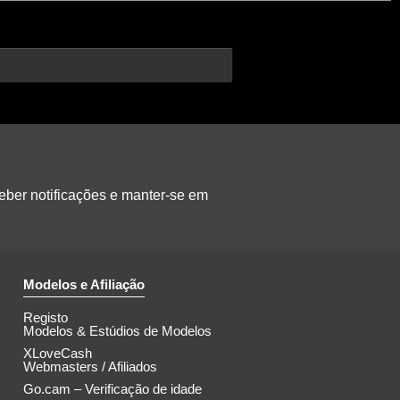
eber notificações e manter-se em
Modelos e Afiliação
Registo
Modelos & Estúdios de Modelos
XLoveCash
Webmasters / Afiliados
Go.cam – Verificação de idade