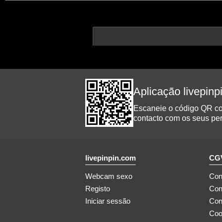
Aplicação livepin
Escaneie o código QR com
contacto com os seus per
livepinpin.com
CGV
Webcam sexo
Con
Registo
Con
Iniciar sessão
Con
Coo